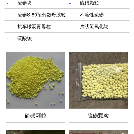
硫磺块
硫磺颗粒
硫磺S-80预分散母胶粒
不溶性硫磺
抗车辙沥青母粒
片状氢氧化钠
碳酸钡
硫磺颗粒
硫磺颗粒