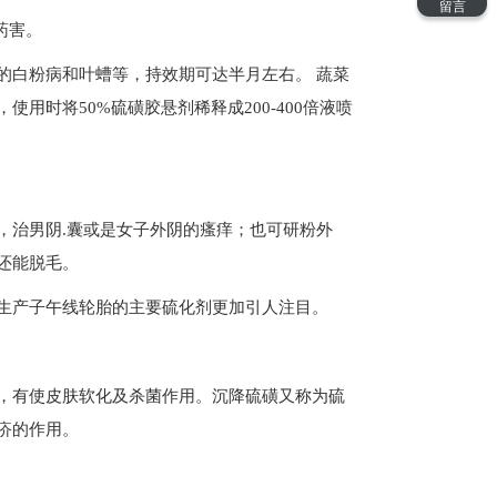
药害。
的白粉病和叶螬等，持效期可达半月左右。 蔬菜
时将50%硫磺胶悬剂稀释成200-400倍液喷
，治男阴.囊或是女子外阴的瘙痒；也可研粉外
还能脱毛。
生产子午线轮胎的主要硫化剂更加引人注目。
，有使皮肤软化及杀菌作用。沉降硫磺又称为硫
疥的作用。