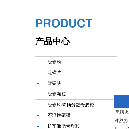
PRODUCT
产品中心
硫磺粉
硫磺片
硫磺块
硫磺颗粒
硫磺S-80预分散母胶粒
硫磺块外
不溶性硫磺
对密度
抗车辙沥青母粒