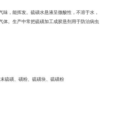
味，能挥发。硫磺水悬液呈微酸性，不溶于水，
气体。生产中常把硫磺加工成胶悬剂用于防治病虫
粉末硫磺、磺粉、硫磺块、硫磺粉