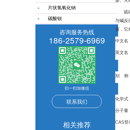
柴、火
片状氢氧化钠
硫磺是
碳酸钡
与碱反
害，它
咨询服务热线
186-2579-6969
中文名
英文名
别 称
扫一扫加微信
化学式
联系我们
分子量
相关推荐
CAS登