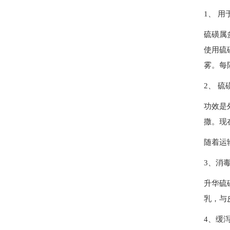
1、 
硫磺属
使用硫
雾。每
2、 
功效是
撒。现
随着运
3、消
升华硫
乳，与
4、缓