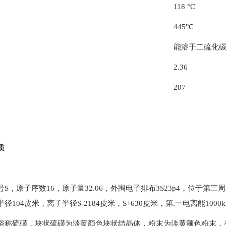
118 °C
445℃
能溶于二硫化
2.36
207
质
S，原子序数16，原子量32.06，外围电子排布3S23p4，位于第三周
径104皮米，离子半径S-2184皮米，S+630皮米，第.一电离能1000kJ
俗称硫磺，块状硫磺为淡黄颜色块状结晶体，粉末为淡黄颜色粉末，