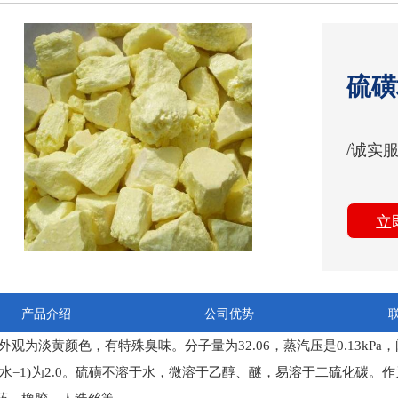
硫磺
/诚实
立
产品介绍
公司优势
观为淡黄颜色，有特殊臭味。分子量为32.06，蒸汽压是0.13kPa，闪
(水=1)为2.0。硫磺不溶于水，微溶于乙醇、醚，易溶于二硫化碳