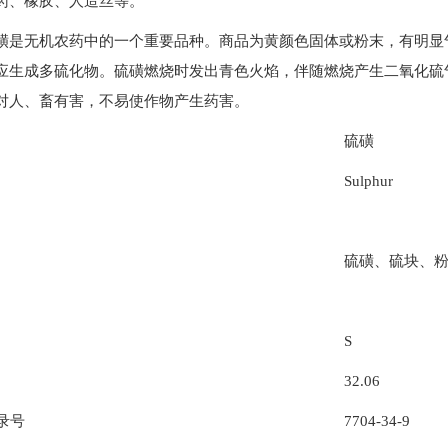
药、橡胶、人造丝等。
无机农药中的一个重要品种。商品为黄颜色固体或粉末，有明显气
应生成多硫化物。硫磺燃烧时发出青色火焰，伴随燃烧产生二氧化硫
对人、畜有害，不易使作物产生药害。
硫磺
Sulphur
硫磺、硫块、
S
32.06
录号
7704-34-9