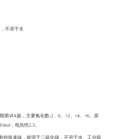
碳，不溶于水
期第ⅥA族，主要氧化数-2、0、+2、+4、+6。原
/mol，电负性2.5。
有特殊臭味，能溶于二硫化碳，不溶于水。工业硫