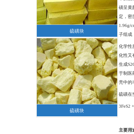
磺呈黄
定，密度
1.9
硫磺块
子组成，
化学性
化性又
生成S
于制医
壳中的
硫磺在
3FeS2 
硫磺块
主要用