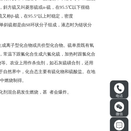
方硫又叫菱形硫或α-硫，在95.5℃以下很稳
硫又称β-硫，在95.5°以上时稳定，密度
硫和单斜硫都是由S8环状分子组成，液态时为链状分
生成离子型化合物或共价型化合物。硫单质既有氧
，常温下跟氟化合生成六氟化硫，加热时跟氯化合
化物等。农业上用作杀虫剂，如石灰硫磺合剂，还用
于自然界中，化合态主要有硫化物和硫酸盐。在地
气中燃烧制得。
化剂混合易发生燃烧，甚 者会爆炸。