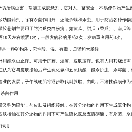
用于防治病虫害，常加工成胶悬剂，它对人、畜安全，不易使作物产生
多功能药剂，除有杀菌作用外，还能杀螨和杀虫。用于防治各种作物
磺胶悬剂主要用于防治瓜类白粉病，如黄瓜、甜瓜（香瓜）、南瓜等，使用
隔10天左右喷洒1次，一般发病轻的用药2次，发病重者用药3次。
硫磺是一种矿物质，它性酸、温、有毒，归肾和大肠经
外用能杀虫止痒。可用于疥癣、湿疹、皮肤瘙痒。也有人用其烧烟熏
在认为它与皮肤接触后产生硫化氢和五硫磺酸，能杀疥虫，杀霉菌，
输业的发展，子午线轮胎将逐步取代斜胶胎。由此，不溶性硫磺作为
毒杀菌作用
磺又称为硫华，与皮肤及组织接触，在其分泌物的作用下生成硫化物
皮肤接触在其分泌物的作用下可产生硫化氢及五硫磺酸，有杀菌、杀
泻作用