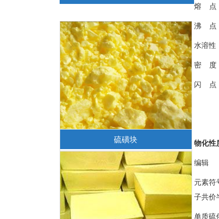
熔 点
沸 点
水溶性
密 度
闪 点
硫磺块
物化性
编辑
元素符号
子共价半
单质硫