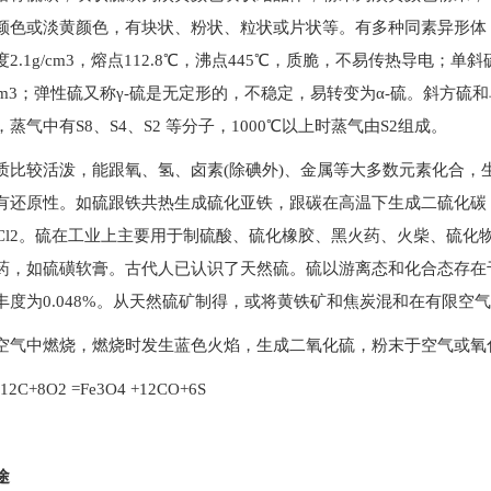
颜色或淡黄颜色，有块状、粉状、粒状或片状等。有多种同素异形体，斜
2.1g/cm3，熔点112.8℃，沸点445℃，质脆，不易传热导电；单斜
6g/cm3；弹性硫又称γ-硫是无定形的，不稳定，易转变为α-硫。斜方
蒸气中有S8、S4、S2 等分子，1000℃以上时蒸气由S2组成。
质比较活泼，能跟氧、氢、卤素(除碘外)、金属等大多数元素化合，
有还原性。如硫跟铁共热生成硫化亚铁，跟碳在高温下生成二硫化碳
2Cl2。硫在工业上主要用于制硫酸、硫化橡胶、黑火药、火柴、硫
药，如硫磺软膏。古代人已认识了天然硫。硫以游离态和化合态存在
丰度为0.048%。从天然硫矿制得，或将黄铁矿和焦炭混和在有限空
空气中燃烧，燃烧时发生蓝色火焰，生成二氧化硫，粉末于空气或氧
+12C+8O2 =Fe3O4 +12CO+6S
途